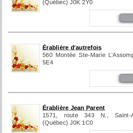
(Québec) J0K 2Y0
Érablière d'autrefois
560 Montée Ste-Marie L’Assom
5E4
Érablière Jean Parent
1571, route 343 N., Saint-Am
(Québec) J0K 1C0