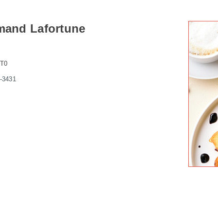
mand Lafortune
1T0
-3431