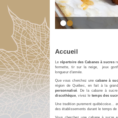
Accueil
Le
répertoire des Cabanes à sucres
re
fermette, tir sur la neige, jeux gon
longueur d'année.
Que vous cherchez une
cabane à suc
région de Québec, en fait à la gra
personnalisé
. De la cabane à sucr
discothèque
, vivez le
temps des sucr
Une tradition purement québécoise... av
des établissements durant le temps de
Vous cherchez une cabane à sucre e