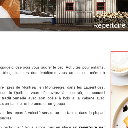
Répertoire
gorge d’idée pour vous sucrer le bec. Activités pour enfants,
flables, plusieurs des érablières vous accueillent même à
re
près de Montréal, en Montérégie, dans les Laurentides,
ndeur du Québec, vous découvriez à coup sûr, un
accueil
e
traditionnelle
avec son poêle à bois à la cabane avec
es
en famille, entre amis et en groupe.
ec les repas à volonté servis sur les tables dans la plupart
 sucres.
n particutier? Nous avons mis en place un
répertoire par