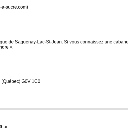
s-a-sucre.com
)
tique de Saguenay-Lac-St-Jean. Si vous connaissez une cabane à
ndre ».
au (Québec) G0V 1C0
ls
[3]