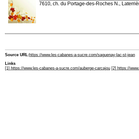
7610, ch. du Portage-des-Roches N., Laterri
Source URL:
https://www.les-cabanes-a-sucre.com/saguenay-lac-st-jean
Links
[1] https://www.les-cabanes-a-sucre.com/auberge-carcajou
[2] https://ww