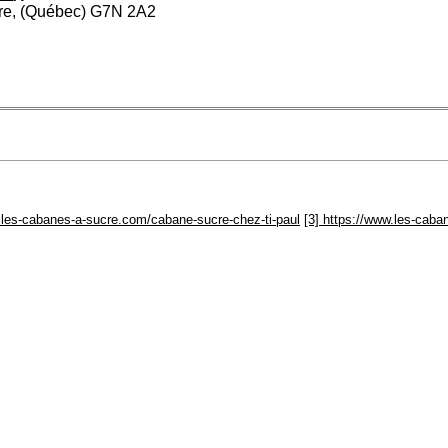
ère, (Québec) G7N 2A2
w.les-cabanes-a-sucre.com/cabane-sucre-chez-ti-paul
[3] https://www.les-caba