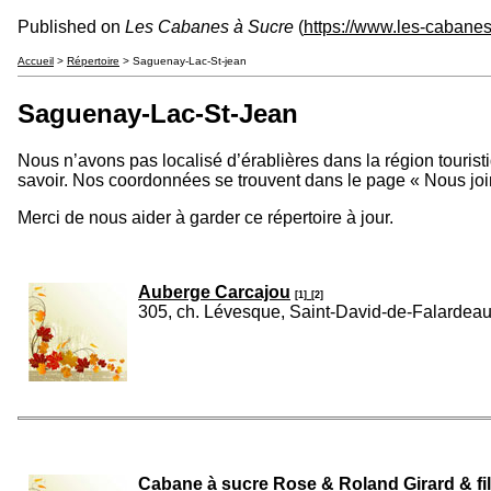
Published on
Les Cabanes à Sucre
(
https://www.les-cabane
Accueil
>
Répertoire
> Saguenay-Lac-St-jean
Saguenay-Lac-St-Jean
Nous n’avons pas localisé d’érablières dans la région touris
savoir. Nos coordonnées se trouvent dans le page « Nous joi
Merci de nous aider à garder ce répertoire à jour.
Auberge Carcajou
[1]
[2]
305, ch. Lévesque, Saint-David-de-Falarde
Cabane à sucre Rose & Roland Girard & fi