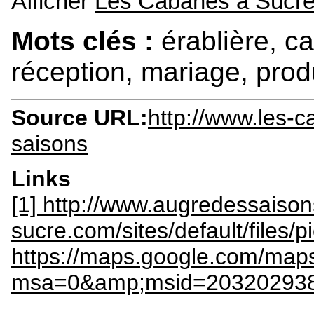
Afficher
Les Cabanes à Sucr
Mots clés :
érablière, c
réception, mariage, produ
Source URL:
http://www.les-
saisons
Links
[1] http://www.augredessaison
sucre.com/sites/default/files/
https://maps.google.com/map
msa=0&amp;msid=203202938