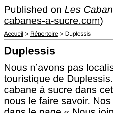
Published on
Les Caban
cabanes-a-sucre.com
)
Accueil
>
Répertoire
> Duplessis
Duplessis
Nous n’avons pas localis
touristique de Duplessis
cabane à sucre dans cett
nous le faire savoir. No
dans le page « Nous join